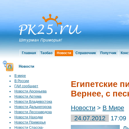
Главная
Таобао
Новости
Справочник
Попутчик
Конс
Новости
В мире
В России
Египетские п
ГАИ сообщает
Вернее, с пе
Новости Арсеньева
Новости Артема
Новости Владивостока
Новости
>
В Мире
Новости Дальнегорска
Новости Лесозаводска
24.07.2012
17:09
Новости Находки
Новости Приморья
Л
Новости Спасска-