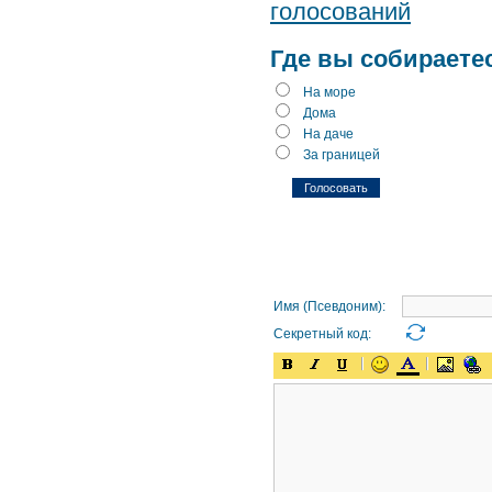
голосований
Где вы собираете
На море
Дома
На даче
За границей
Имя (Псевдоним):
Секретный код: