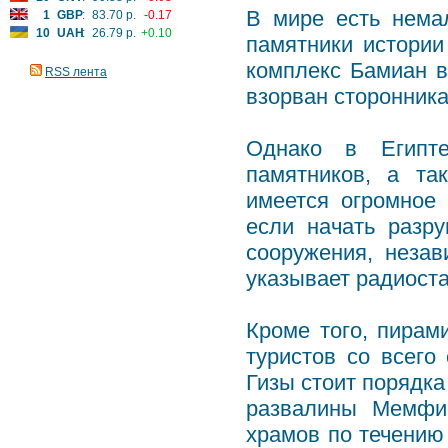
В мире есть нема
1
GBP
:
83.70 р.
-0.17
10
UAH
:
26.79 р.
+0.10
памятники истории
комплекс Бамиан в
RSS лента
взорван сторонник
Однако в Египте
памятников, а та
имеется огромное 
если начать разр
сооружения, незав
указывает радиост
Кроме того, пирам
туристов со всего
Гизы стоит порядк
развалины Мемфис
храмов по течению 