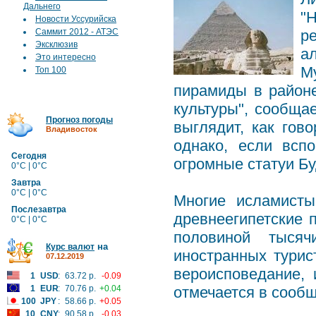
Дальнего
"
Новости Уссурийска
Саммит 2012 - АТЭС
р
Эксклюзив
а
Это интересно
М
Топ 100
пирамиды в районе
культуры", сообща
Прогноз погоды
выглядит, как гов
Владивосток
однако, если всп
Сегодня
огромные статуи Бу
0°C | 0°C
Завтра
0°C | 0°C
Многие исламист
Послезавтра
древнеегипетские 
0°C | 0°C
половиной тысяч
на
Курс валют
иностранных турис
07.12.2019
вероисповедание, 
1
USD
:
63.72 р.
-0.09
1
EUR
:
70.76 р.
+0.04
отмечается в сооб
100
JPY
:
58.66 р.
+0.05
10
CNY
:
90.58 р.
-0.03