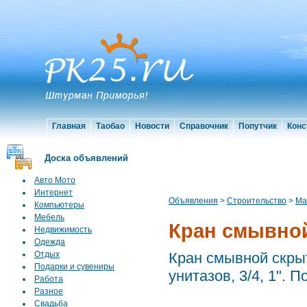
Главная
Таобао
Новости
Справочник
Попутчик
Конс
Доска объявлений
Авто Мото
Интернет
Объявления
>
Строительство
>
Ма
Компьютеры
Мебель
Кран смывной
Недвижимость
Одежда
Отдых
Кран смывной скры
Подарки и сувениры
унитазов, 3/4, 1". 
Работа
Разное
Свадьба