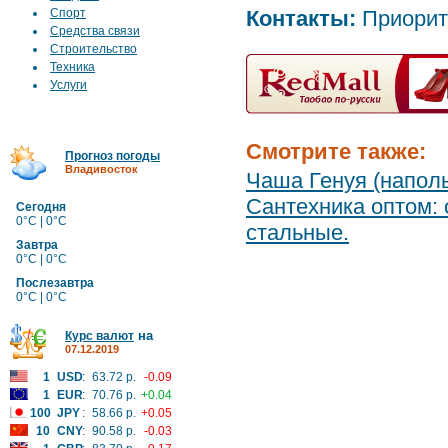
Спорт
Контакты:
Приорит
Средства связи
Строительство
Техника
Услуги
Смотрите также:
Прогноз погоды
Владивосток
Чаша Генуя (наполь
Сантехника оптом: 
Сегодня
0°C | 0°C
стальные.
Завтра
0°C | 0°C
Послезавтра
0°C | 0°C
на
Курс валют
07.12.2019
1
USD
:
63.72 р.
-0.09
1
EUR
:
70.76 р.
+0.04
100
JPY
:
58.66 р.
+0.05
10
CNY
:
90.58 р.
-0.03