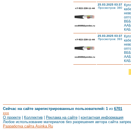
25.03.2025 03:37
Куп
Просмотров: 380
каб
нев
опт
ВББ
ААБ
КАБ
25.03.2025 03:37
Куп
Просмотров: 393
каб
нев
опт
ВББ
ААБ
КАБ
Сейчас на сайте зарегистрированных пользователей: 1
из
6701
xxx
О проекте
|
Коллектив
|
Реклама на сайте
|
контактная информация
Любое использование материалов без разрешения автора сайта запре
Разработка сайта Asinka.Ru