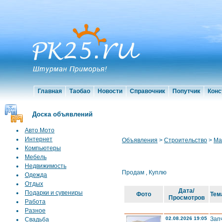
Главная
Таобао
Новости
Справочник
Попутчик
Конс
Доска объявлений
Авто Мото
Интернет
Объявления
>
Строительство
>
Ма
Компьютеры
Мебель
Недвижимость
Продам
,
Куплю
Одежда
Отдых
Дата/
Подарки и сувениры
Фото
Тем
Просмотров
Работа
Разное
02.08.2026 19:05
Зап
Свадьба