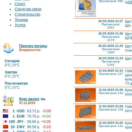
Просмотров: 692
АДД
Спорт
Средства связи
Строительство
Техника
26.05.2026 21:27
Щит
Просмотров:
Услуги
ЩА-
2001
26.05.2026 21:26
Щит
Просмотров:
ЩПВ
2174
Прогноз погоды
26.05.2026 21:25
Щит
Просмотров:
Владивосток
ста
1549
26.05.2026 21:24
Щит
Сегодня
Просмотров:
0°C | 0°C
1244
11.04.2025 21:10
Гай
Завтра
Просмотров: 127
дис
0°C | 0°C
кул
Послезавтра
73 
0°C | 0°C
11.04.2025 21:09
Куп
Просмотров: 143
изг
на
Курс валют
07.12.2019
11.04.2025 21:08
Гай
Просмотров: 153
опт
1
USD
:
63.72 р.
-0.09
1
EUR
:
70.76 р.
+0.04
100
JPY
:
58.66 р.
+0.05
11.04.2025 21:06
Куп
Просмотров: 131
10
CNY
:
90.58 р.
-0.03
про