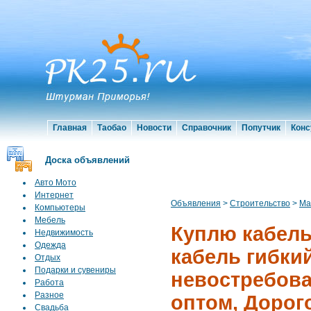
Главная
Таобао
Новости
Справочник
Попутчик
Конс
Доска объявлений
Авто Мото
Интернет
Объявления
>
Строительство
>
Ма
Компьютеры
Мебель
Куплю кабель
Недвижимость
Одежда
кабель гибки
Отдых
Подарки и сувениры
невостребова
Работа
Разное
оптом, Дорог
Свадьба