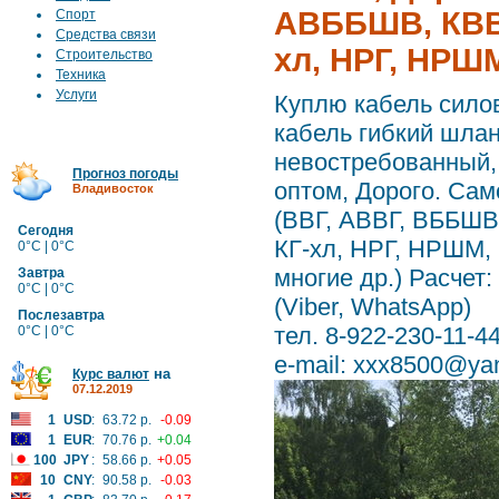
АВББШВ, КВВ
Спорт
Средства связи
хл, НРГ, НРШ
Строительство
Техника
Услуги
Куплю кабель силов
кабель гибкий шлан
невостребованный, 
Прогноз погоды
оптом, Дорого. Са
Владивосток
(ВВГ, АВВГ, ВББШ
Сегодня
КГ-хл, НРГ, НРШМ
0°C | 0°C
многие др.) Расчет
Завтра
0°C | 0°C
(Viber, WhatsApp)
Послезавтра
тел. 8-922-230-11-4
0°C | 0°C
e-mail: xxx8500@ya
на
Курс валют
07.12.2019
1
USD
:
63.72 р.
-0.09
1
EUR
:
70.76 р.
+0.04
100
JPY
:
58.66 р.
+0.05
10
CNY
:
90.58 р.
-0.03