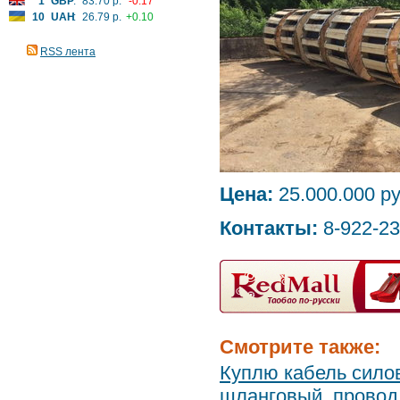
1
GBP
:
83.70 р.
-0.17
10
UAH
:
26.79 р.
+0.10
RSS лента
Цена:
25.000.000 ру
Контакты:
8-922-23
Смотрите также:
Куплю кабель силов
шланговый, провод 