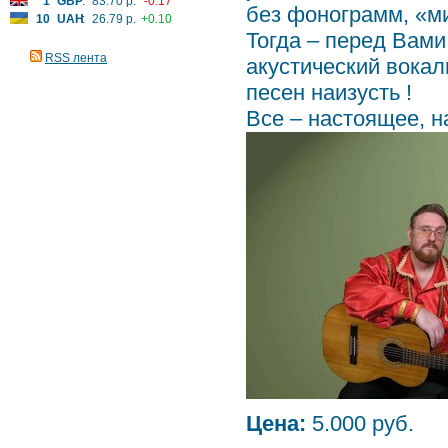
1
GBP
:
83.70 р.
-0.17
без фонограмм, «ми
10
UAH
:
26.79 р.
+0.10
Тогда – перед Вами
RSS лента
акустический вокаль
песен наизусть !
Все – настоящее, н
Цена:
5.000 руб.