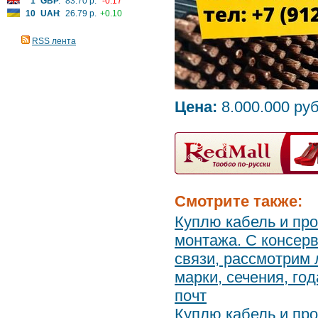
1
GBP
:
83.70 р.
-0.17
10
UAH
:
26.79 р.
+0.10
RSS лента
Цена:
8.000.000 руб
Смотрите также:
Куплю кабель и про
монтажа. С консерв
связи, рассмотрим
марки, сечения, го
почт
Куплю кабель и про