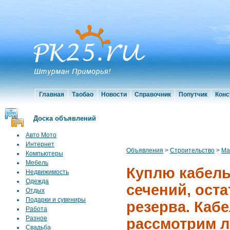
Главная
Таобао
Новости
Справочник
Попутчик
Конс
Доска объявлений
Авто Мото
Интернет
Объявления
>
Строительство
>
Ма
Компьютеры
Мебель
Куплю кабель
Недвижимость
Одежда
сечений, оста
Отдых
Подарки и сувениры
резерва. Каб
Работа
Разное
рассмотрим 
Свадьба