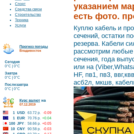
указанием мар
Спорт
Средства связи
есть фото. п
Строительство
Техника
Услуги
Куплю кабель и про
сечений, остатки п
резерва. Кабели си
Прогноз погоды
рассмотрим любые 
Владивосток
сечения, года выпу
Сегодня
или на (Viber,What
0°C | 0°C
HF, пв1, пв3, ввг,кв
Завтра
0°C | 0°C
асб2л, мкшв, кабель
Послезавтра
0°C | 0°C
на
Курс валют
07.12.2019
1
USD
:
63.72 р.
-0.09
1
EUR
:
70.76 р.
+0.04
100
JPY
:
58.66 р.
+0.05
10
CNY
:
90.58 р.
-0.03