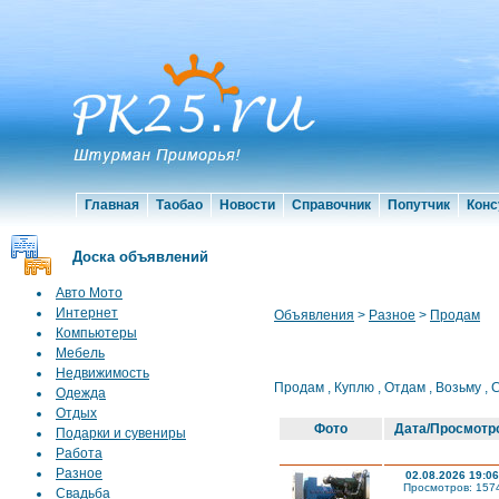
Главная
Таобао
Новости
Справочник
Попутчик
Конс
Доска объявлений
Авто Мото
Интернет
Объявления
>
Разное
>
Продам
Компьютеры
Мебель
Недвижимость
Продам
,
Куплю
,
Отдам
,
Возьму
,
Одежда
Отдых
Фото
Дата/Просмотр
Подарки и сувениры
Работа
Разное
02.08.2026 19:06
Просмотров: 157
Свадьба