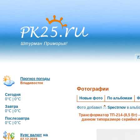
Г
Прогноз погоды
Владивосток
Фотографии
Сегодня
Новые фото
По альбомам
Ф
0°C | 0°C
Завтра
Фото добавил
Spectrnov
в альб
0°C | 0°C
Трансформатор ТП-214-(8,5 Вт) 
Послезавтра
данном типоразмере серийно и
0°C | 0°C
на
Курс валют
07.12.2019