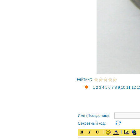
Рейтинг:
1
2
3
4
5
6
7
8
9
10
11
12
1
Имя (Псевдоним):
Секретный код: