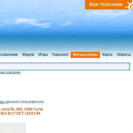
Вход
Регистрация
ъявления
Форум
Игры
Гороскоп
Фотоальбомы
Карта
Опросы
кая компания
омы
данного пользователя.
ети 50, 400, 1000 Гц На
8,5 Вт) ГОСТ 14233-84