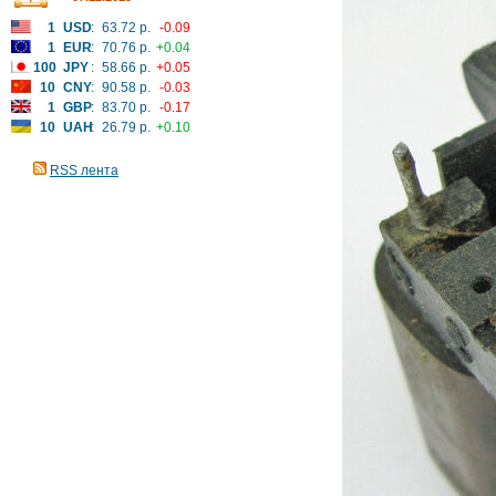
1
USD
:
63.72 р.
-0.09
1
EUR
:
70.76 р.
+0.04
100
JPY
:
58.66 р.
+0.05
10
CNY
:
90.58 р.
-0.03
1
GBP
:
83.70 р.
-0.17
10
UAH
:
26.79 р.
+0.10
RSS лента