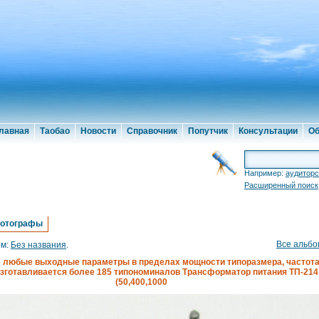
лавная
Таобао
Новости
Справочник
Попутчик
Консультации
Об
Например:
аудиторс
Расширенный поиск
отографы
Все альб
ом:
Без названия
.
– любые выходные параметры в пределах мощности типоразмера, частота с
зготавливается более 185 типономиналов Трансформатор питания ТП-214 (
(50,400,1000