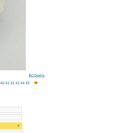
Встроить
40
41
42
43
44
45