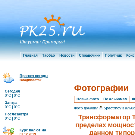
Главная
Таобао
Новости
Справочник
Попутчик
Конс
Прогноз погоды
Владивосток
Фотографии
Сегодня
0°C | 0°C
Новые фото
По альбомам
Ф
Завтра
0°C | 0°C
Фото добавил
Spectrnov
в альб
Послезавтра
Трансформатор Т
0°C | 0°C
пределах мощности
на
Курс валют
данном типор
07.12.2019