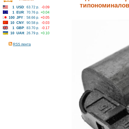
типономиналов 
1
USD
:
63.72 р.
-0.09
1
EUR
:
70.76 р.
+0.04
100
JPY
:
58.66 р.
+0.05
10
CNY
:
90.58 р.
-0.03
1
GBP
:
83.70 р.
-0.17
10
UAH
:
26.79 р.
+0.10
RSS лента