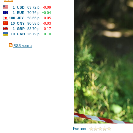
1
USD
:
63.72 р.
-0.09
1
EUR
:
70.76 р.
+0.04
100
JPY
:
58.66 р.
+0.05
10
CNY
:
90.58 р.
-0.03
1
GBP
:
83.70 р.
-0.17
10
UAH
:
26.79 р.
+0.10
RSS лента
Рейтинг: