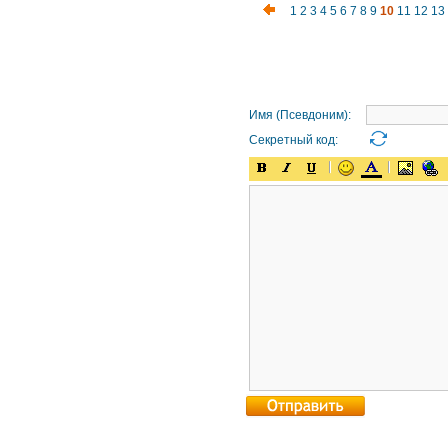
1
2
3
4
5
6
7
8
9
10
11
12
13
Имя (Псевдоним):
Секретный код: