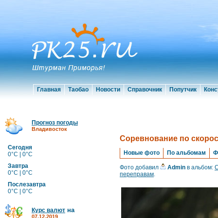
Главная
Таобао
Новости
Справочник
Попутчик
Конс
Прогноз погоды
Владивосток
Cоревнование по скоро
Сегодня
Новые фото
По альбомам
Ф
0°C | 0°C
Завтра
Фото добавил
Admin
в альбом:
C
0°C | 0°C
переправам
.
Послезавтра
0°C | 0°C
на
Курс валют
07.12.2019