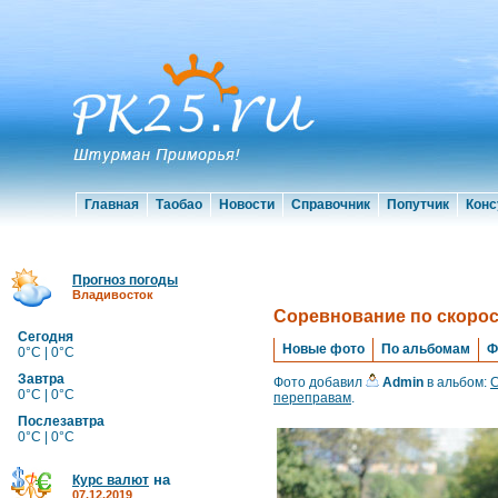
Главная
Таобао
Новости
Справочник
Попутчик
Конс
Прогноз погоды
Владивосток
Cоревнование по скоро
Сегодня
Новые фото
По альбомам
Ф
0°C | 0°C
Завтра
Фото добавил
Admin
в альбом:
C
0°C | 0°C
переправам
.
Послезавтра
0°C | 0°C
на
Курс валют
07.12.2019