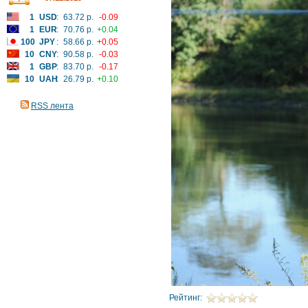
1
USD
:
63.72 р.
-0.09
1
EUR
:
70.76 р.
+0.04
100
JPY
:
58.66 р.
+0.05
10
CNY
:
90.58 р.
-0.03
1
GBP
:
83.70 р.
-0.17
10
UAH
:
26.79 р.
+0.10
RSS лента
Рейтинг: