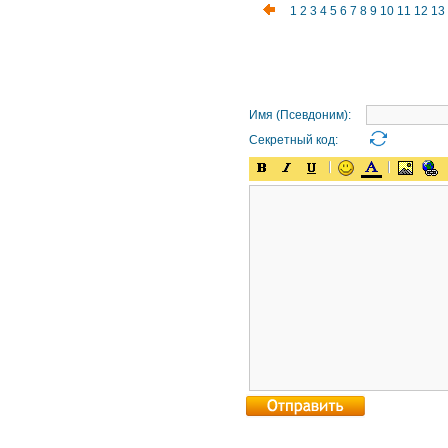
1
2
3
4
5
6
7
8
9
10
11
12
13
Имя (Псевдоним):
Секретный код: