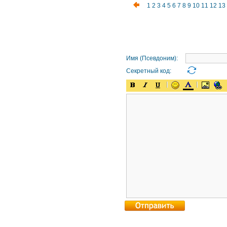
1
2
3
4
5
6
7
8
9
10
11
12
13
Имя (Псевдоним):
Секретный код: