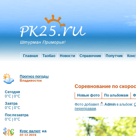
Главная
Таобао
Новости
Справочник
Попутчик
Конс
Прогноз погоды
Владивосток
Cоревнование по скоро
Сегодня
Новые фото
По альбомам
Ф
0°C | 0°C
Завтра
Фото добавил
Admin
в альбом:
C
0°C | 0°C
переправам
.
Послезавтра
0°C | 0°C
на
Курс валют
07.12.2019