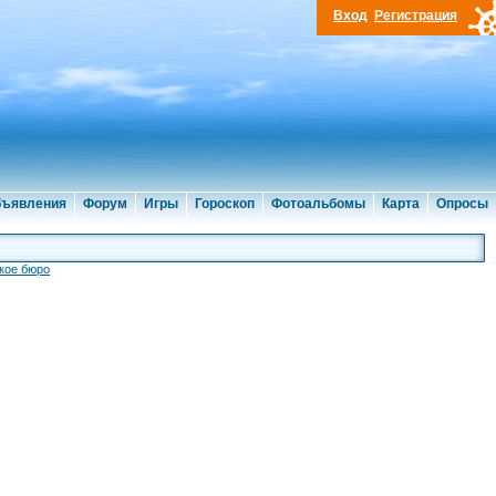
Вход
Регистрация
ъявления
Форум
Игры
Гороскоп
Фотоальбомы
Карта
Опросы
кое бюро