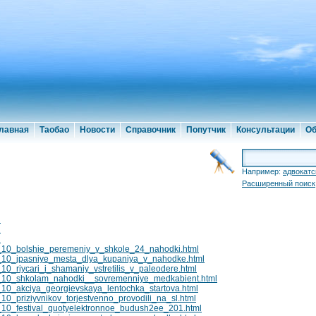
лавная
Таобао
Новости
Справочник
Попутчик
Консультации
Об
Например:
адвокатс
Расширенный поиск
l
l
l
10_bolshie_peremeniy_v_shkole_24_nahodki.html
10_jpasniye_mesta_dlya_kupaniya_v_nahodke.html
_riycari_i_shamaniy_vstretilis_v_paleodere.html
_10_shkolam_nahodki__sovremenniye_medkabient.html
0_akciya_georgievskaya_lentochka_startova.html
_priziyvnikov_torjestvenno_provodili_na_sl.html
10_festival_quotyelektronnoe_budush2ee_201.html