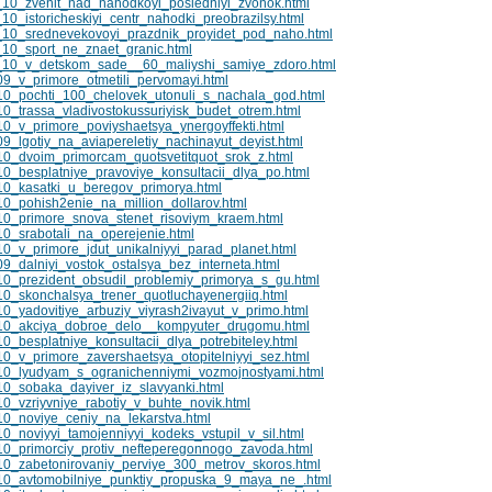
10_zvenit_nad_nahodkoyi_posledniyi_zvonok.html
_istoricheskiyi_centr_nahodki_preobrazilsy.html
10_srednevekovoyi_prazdnik_proyidet_pod_naho.html
10_sport_ne_znaet_granic.html
_10_v_detskom_sade__60_maliyshi_samiye_zdoro.html
9_v_primore_otmetili_pervomayi.html
10_pochti_100_chelovek_utonuli_s_nachala_god.html
0_trassa_vladivostokussuriyisk_budet_otrem.html
0_v_primore_poviyshaetsya_ynergoyffekti.html
_lgotiy_na_aviapereletiy_nachinayut_deyist.html
0_dvoim_primorcam_quotsvetitquot_srok_z.html
0_besplatniye_pravoviye_konsultacii_dlya_po.html
0_kasatki_u_beregov_primorya.html
0_pohish2enie_na_million_dollarov.html
10_primore_snova_stenet_risoviym_kraem.html
0_srabotali_na_operejenie.html
0_v_primore_jdut_unikalniyyi_parad_planet.html
_dalniyi_vostok_ostalsya_bez_interneta.html
0_prezident_obsudil_problemiy_primorya_s_gu.html
0_skonchalsya_trener_quotluchayenergiiq.html
0_yadovitiye_arbuziy_viyrash2ivayut_v_primo.html
10_akciya_dobroe_delo__kompyuter_drugomu.html
_besplatniye_konsultacii_dlya_potrebiteley.html
0_v_primore_zavershaetsya_otopitelniyyi_sez.html
10_lyudyam_s_ogranichenniymi_vozmojnostyami.html
0_sobaka_dayiver_iz_slavyanki.html
0_vzriyvniye_rabotiy_v_buhte_novik.html
0_noviye_ceniy_na_lekarstva.html
_noviyyi_tamojenniyyi_kodeks_vstupil_v_sil.html
0_primorciy_protiv_nefteperegonnogo_zavoda.html
0_zabetonirovaniy_perviye_300_metrov_skoros.html
10_avtomobilniye_punktiy_propuska_9_maya_ne_.html