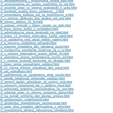
0_jtechestvennaya_i_siynovnyaya_voyina_edin.html
10_sorevnovaniya_po_sambo_zavershilis_vo_vla.html
10_srochnik_umer_vo_vremya_podgotovki_k_uche.html
0_bayikslet_quotna_krayu_zemliquot__2.html
10_primorskaya_kolbasa_put_na_bolnichnuyu_k.html
0_v_primore_stolknulis_dva_skutera_est_pog.html
8_sergeu_darkinu_45_let.html
0_avtovaz_viyhodit_v_lideriy_prodaj_na_daln.html
9_krayi_nachal_borbu_s_incefalitom.html
0_administraciya_kraya_perehodit_na_ylekt.html
0_bolee_13_tiysyach_podrostkov_nashli_rabot.html
_iz_sanatoriya_mvd_ukrali_million_rubleyi.html
0_k_primoryu_podletayut_perseidiy.html
0_kraeviye_inspektora_dps_rabotayut_quotv.html
0_rezidenciyu_prezidenta_postroyat_na_o_ru.html
_v_primore_nebiyvaliyyi_urojayi_beliyh_gri.html
0_utverjdena_shema_priobreteniya_noviyh_avt.html
_v_primore_prohodit_trenirovka_po_likvidac.html
0_howo_smyal_passajirskiyi_avtobus.html
9_12_iyunya_primore_prazdnuet_den_rossii.html
9_net_narkotikam.html
9_zadoljennost_po_zarabotnoyi_plate_snizila.html
siloviki_blokirovali_primorskih_partizan.html
0_sergeyi_darkin_pereizbran_na_noviyyi_srok.html
0_primorciy_poluchayut_jile_v_selskoyi_mest.html
0_primorskie_kotelniye_perevodyatsya_na_ugo.html
10_rebenok_umer_vo_vremya_izgnaniya_duhov.html
10_na_polyah_primorya_idet_uborka_urojaya.html
9_aviakompany_rostehnologii.html
0_stroitelstvo_magistralnogo_gazoprovoda.html
_lager_dlya_invalidov_otkriyvaetsya_v_prim.html
10_propavshaya_tatyana_milovzorova_nayidena.html