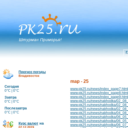
Г
Прогноз погоды
Владивосток
map - 25
Сегодня
www.pk25.ru/news/index_page7.htm
0°C | 0°C
www.pk25.ru/news/index_page8.htm
www.pk25.ru/news/index_page9.htm
Завтра
www.pk25.ru/news/nakhodka/02_08_
0°C | 0°C
www.pk25.ru/news/nakhodka/02_08_
Послезавтра
www.pk25.ru/news/nakhodka/02_08_10
0°C | 0°C
www.pk25.ru/news/nakhodka/04_08
www.pk25.ru/news/nakhodka/06_05_1
www.pk25.ru/news/nakhodka/06_05_10
на
Курс валют
www.pk25.ru/news/nakhodka/06_07_
07.12.2019