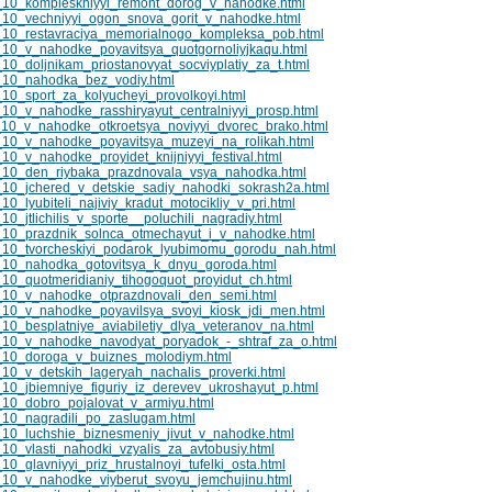
_10_kompleskniyyi_remont_dorog_v_nahodke.html
10_vechniyyi_ogon_snova_gorit_v_nahodke.html
10_restavraciya_memorialnogo_kompleksa_pob.html
10_v_nahodke_poyavitsya_quotgornoliyjkaqu.html
0_doljnikam_priostanovyat_socviyplatiy_za_t.html
_10_nahodka_bez_vodiy.html
0_sport_za_kolyucheyi_provolkoyi.html
0_v_nahodke_rasshiryayut_centralniyyi_prosp.html
10_v_nahodke_otkroetsya_noviyyi_dvorec_brako.html
10_v_nahodke_poyavitsya_muzeyi_na_rolikah.html
0_v_nahodke_proyidet_knijniyyi_festival.html
_10_den_riybaka_prazdnovala_vsya_nahodka.html
10_jchered_v_detskie_sadiy_nahodki_sokrash2a.html
_lyubiteli_najiviy_kradut_motocikliy_v_pri.html
_jtlichilis_v_sporte__poluchili_nagradiy.html
10_prazdnik_solnca_otmechayut_i_v_nahodke.html
10_tvorcheskiyi_podarok_lyubimomu_gorodu_nah.html
10_nahodka_gotovitsya_k_dnyu_goroda.html
0_quotmeridianiy_tihogoquot_proyidut_ch.html
10_v_nahodke_otprazdnovali_den_semi.html
10_v_nahodke_poyavilsya_svoyi_kiosk_jdi_men.html
0_besplatniye_aviabiletiy_dlya_veteranov_na.html
10_v_nahodke_navodyat_poryadok_-_shtraf_za_o.html
_10_doroga_v_buiznes_molodiym.html
0_v_detskih_lageryah_nachalis_proverki.html
0_jbiemniye_figuriy_iz_derevev_ukroshayut_p.html
10_dobro_pojalovat_v_armiyu.html
10_nagradili_po_zaslugam.html
10_luchshie_biznesmeniy_jivut_v_nahodke.html
0_vlasti_nahodki_vzyalis_za_avtobusiy.html
_glavniyyi_priz_hrustalnoyi_tufelki_osta.html
10_v_nahodke_viyberut_svoyu_jemchujinu.html