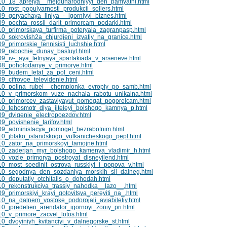
10_18_aprelya__mejdunarodniyyi_den_pamyatni.html
_rost_populyarnosti_produkcii_sollers.html
9_goryachaya_liniya_-_igorniyyi_biznes.html
9_pochta_rossii_darit_primorcam_podarki.html
0_primorskaya_turfirma_poteryala_zagranpasp.html
0_sokrovish2a_chjurdjeni_izyatiy_na_granice.html
_primorskie_tennisisti_luchshie.html
09_rabochie_dunay_bastuyt.html
9_iv-_aya_letnyaya_spartakiada_v_arseneve.html
08_poholodanye_v_primorye.html
09_budem_letat_za_pol_ceni.html
_cifrovoe_televidenie.html
10_polina_rubel__chempionka_evropiy_po_samb.html
10_v_primorskom_vuze_nachala_rabotu_unikalna.html
10_primorcev_zastavlyayut_pomogat_pogorelcam.html
0_tehosmotr_dlya_jiteleyi_bolshogo_kamnya_p.html
9_dvigenie_electropoezdov.html
_povishenie_tarifov.html
09_administacya_pomoget_bezrabotnim.html
0_jblako_islandskogo_vulkanicheskogo_pepl.html
0_zator_na_primorskoyi_tamojne.html
10_zaderjan_myr_bolshogo_kamenya_vladimir_h.html
0_vozle_primorya_postroyat_disneyilend.html
0_most_soedinit_ostrova_russkiyi_i_popova_v.html
10_segodnya_den_sozdaniya_morskih_sil_dalneg.html
0_deputatiy_otchitalis_o_dohodah.html
0_rekonstrukciya_trassiy_nahodka__lazo__.html
_primorskiyi_krayi_gotovitsya_pereyiti_na_.html
0_na_dalnem_vostoke_podorojali_aviabiletiy.html
_jpredelien_arendator_igornoyi_zoniy_pri.html
0_v_primore_zacvel_lotos.html
0_dvoyiniyh_kvitanciyi_v_dalnegorske_st.html