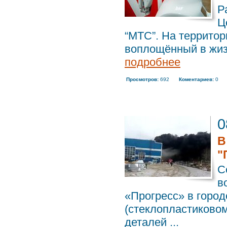
Р
Ц
“МТС”. На территор
воплощённый в жиз
подробнее
Просмотров:
692
Коментариев:
0
0
В
"
С
в
«Прогресс» в горо
(стеклопластиковом
деталей ...