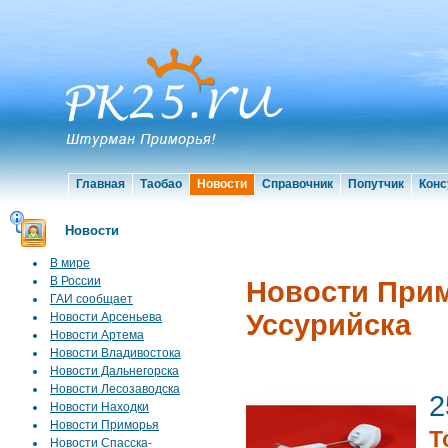
Главная
Таобао
Новости
Справочник
Попутчик
Конс
Новости
В мире
В России
Новости Прим
ГАИ сообщает
Уссурийска
Новости Арсеньева
Новости Артема
Новости Владивостока
Новости Дальнегорска
Новости Лесозаводска
2
Новости Находки
Новости Приморья
Т
Новости Спасска-