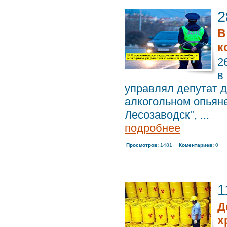
2
В
к
2
в
управлял депутат д
алкогольном опьяне
Лесозаводск", ...
подробнее
Просмотров:
1481
Коментариев:
0
1
Д
х