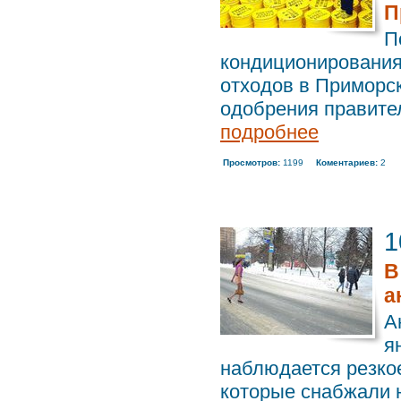
П
П
кондиционирования
отходов в Приморск
одобрения правител
подробнее
Просмотров:
1199
Коментариев:
2
1
В
а
А
я
наблюдается резко
которые снабжали ю