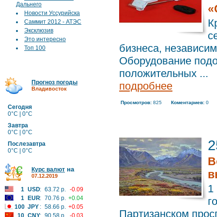
Дальнего
«
Новости Уссурийска
К
Саммит 2012 - АТЭС
Эксклюзив
с
Это интересно
бизнеса, независи
Топ 100
Оборудование подо
положительных ...
Прогноз погоды
подробнее
Владивосток
Просмотров:
825
Коментариев:
0
Сегодня
0°C | 0°C
Завтра
0°C | 0°C
2
Послезавтра
0°C | 0°C
В
на
Курс валют
в
07.12.2019
1
1
USD
:
63.72 р.
-0.09
1
EUR
:
70.76 р.
+0.04
г
100
JPY
:
58.66 р.
+0.05
Партизанском просп
10
CNY
:
90.58 р.
-0.03