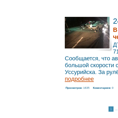
2
В
ч
Д
7
Сообщается, что ав
большой скорости 
Уссурийска. За рулё
подробнее
Просмотров:
1635
Коментариев:
0
1
...