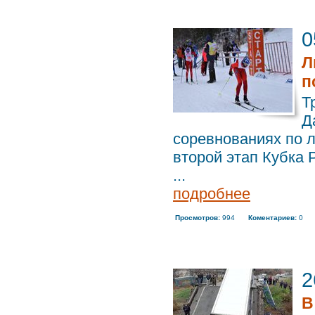
0
Л
п
Т
Д
соревнованиях по 
второй этап Кубка 
...
подробнее
Просмотров:
994
Коментариев:
0
2
В