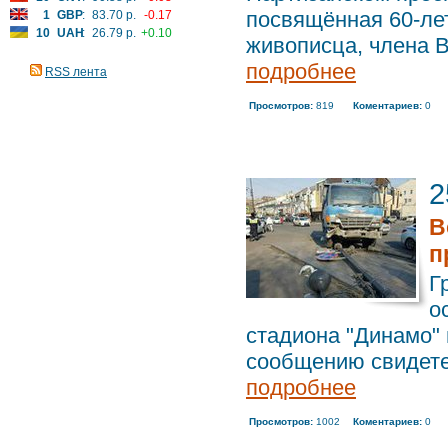
посвящённая 60-ле
1
GBP
:
83.70 р.
-0.17
10
UAH
:
26.79 р.
+0.10
живописца, члена В
подробнее
RSS лента
Просмотров:
819
Коментариев:
0
2
В
п
Г
о
стадиона "Динамо" 
сообщению свидетел
подробнее
Просмотров:
1002
Коментариев:
0