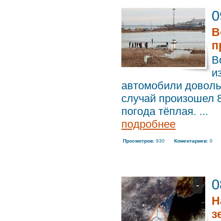
0
В
п
В
и
автомобили доволь
случай произошел 8
погода тёплая. ...
подробнее
Просмотров:
930
Коментариев:
0
0
Н
з