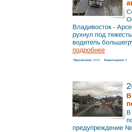
а
С
О
Владивосток - Арсе
рухнул под тяжесть
водитель большегру
подробнее
Просмотров:
2010
Коментариев:
0
2
В
п
В
п
предупреждение №1