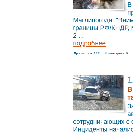
В
п
Маглипогода. "Вним
границы РФ/КНДР, ма
2 ...
подробнее
Просмотров:
1331
Коментариев:
0
1
В
т
З
а
сотрудничающих с 
Инциденты начались