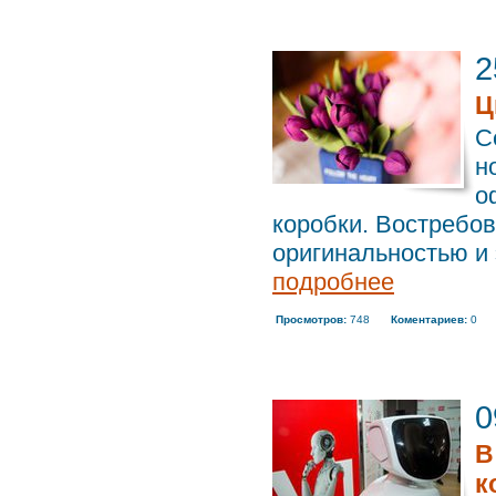
2
Ц
С
н
о
коробки. Востребов
оригинальностью и
подробнее
Просмотров:
748
Коментариев:
0
0
В
к