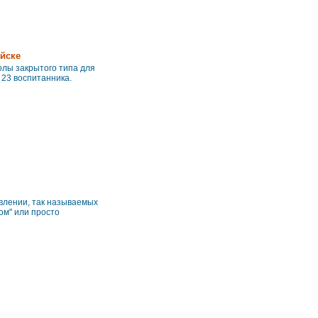
йске
олы закрытого типа для
 23 воспитанника.
влении, так называемых
ом" или просто