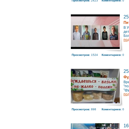
Просмотров:
2423
Коментариев:
0
25
Пя
В У
дет
Бол
по
Просмотров:
1524
Коментариев:
0
25
Фу
Вр
"по
"фу
по
Просмотров:
898
Коментариев:
0
16