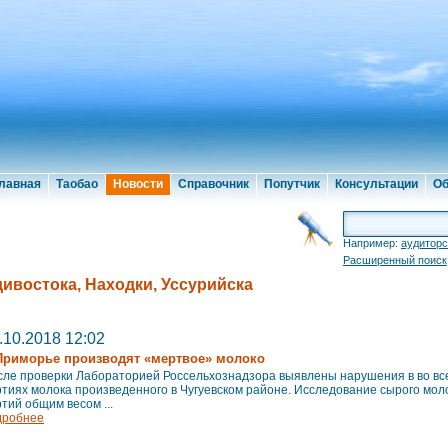
лавная
Таобао
Новости
Справочник
Попутчик
Консультации
Об
Например:
аудиторс
Расширенный поиск
ивостока, Находки, Уссурийска
.10.2018 12:02
Приморье производят «мертвое» молоко
сле проверки Лабораторией Россельхознадзора выявлены нарушения в во вс
тиях молока произведенного в Чугуевском районе. Исследование сырого моло
тий общим весом ...
дробнее