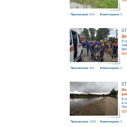
Просмотров:
914
Коментариев:
0
07
Дв
6 с
зав
фил
по
Просмотров:
861
Коментариев:
0
07
Ин
ра
6 
и с
Лес
по
Просмотров:
1182
Коментариев:
0