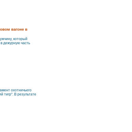
зовом вагоне в
ужчину, который
 в дежурную часть
тамент охотничьего
й тигр". В результате