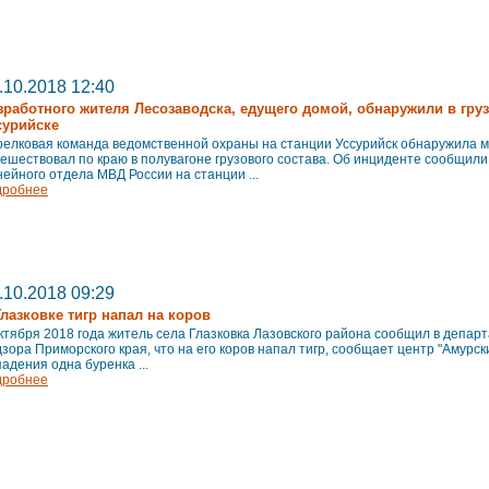
.10.2018 12:40
зработного жителя Лесозаводска, едущего домой, обнаружили в гру
сурийске
релковая команда ведомственной охраны на станции Уссурийск обнаружила м
ешествовал по краю в полувагоне грузового состава. Об инциденте сообщили
ейного отдела МВД России на станции ...
дробнее
.10.2018 09:29
Глазковке тигр напал на коров
ктября 2018 года житель села Глазковка Лазовского района сообщил в депар
зора Приморского края, что на его коров напал тигр, сообщает центр "Амурски
адения одна буренка ...
дробнее