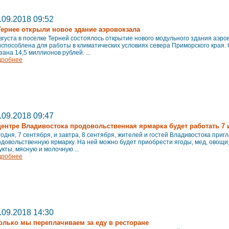
.09.2018 09:52
Тернее открыли новое здание аэровокзала
вгуста в поселке Терней состоялось открытие нового модульного здания аэро
способлена для работы в климатических условиях севера Приморского края.
зана 14,5 миллионов рублей. ...
дробнее
.09.2018 09:47
центре Владивостока продовольственная ярмарка будет работать 7 
одня, 7 сентября, и завтра, 8 сентября, жителей и гостей Владивостока при
довольственную ярмарку. На ней можно будет приобрести ягоды, мед, овощи
кты, мясную и молочную ...
дробнее
.09.2018 14:30
олько мы переплачиваем за еду в ресторане