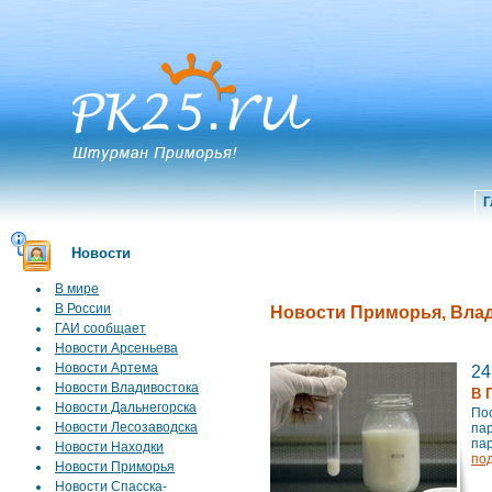
Г
Новости
В мире
В России
Новости Приморья, Влад
ГАИ сообщает
Новости Арсеньева
Новости Артема
24
Новости Владивостока
В 
Новости Дальнегорска
По
Новости Лесозаводска
пар
пар
Новости Находки
по
Новости Приморья
Новости Спасска-