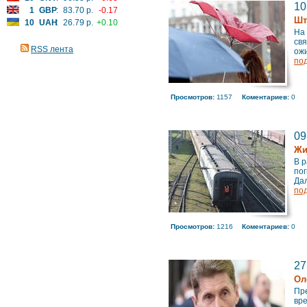
10
1
GBP
:
83.70 р.
-0.17
Шт
10
UAH
:
26.79 р.
+0.10
На
свя
RSS лента
ожи
по
Просмотров:
1157
Коментариев:
0
09
Жи
В 
пог
Дал
по
Просмотров:
1216
Коментариев:
0
27
Ол
Пре
вр