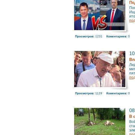
По
Пос
Ище
ито
по
Просмотров:
1231
Коментариев:
0
10
Вл
Ли
мит
пят
по
Просмотров:
1129
Коментариев:
0
08
В 
Всё
ста
эле
по