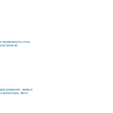
ил возможность стать
а встрече во
дов рождения - мама и
 и волонтеры. Фото