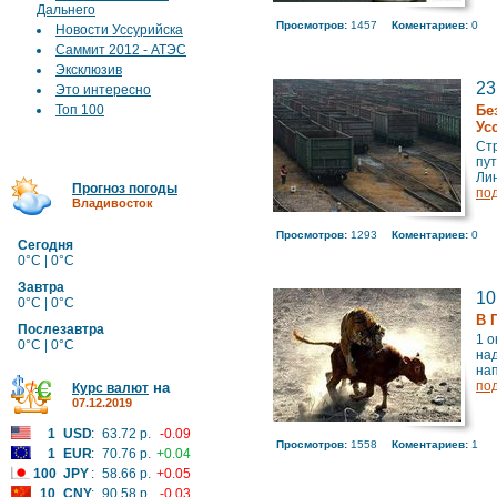
Дальнего
Просмотров:
1457
Коментариев:
0
Новости Уссурийска
Саммит 2012 - АТЭС
Эксклюзив
23
Это интересно
Топ 100
Бе
Ус
Ст
пут
Лин
Прогноз погоды
по
Владивосток
Просмотров:
1293
Коментариев:
0
Сегодня
0°C | 0°C
Завтра
10
0°C | 0°C
В 
Послезавтра
1 о
0°C | 0°C
над
нап
по
на
Курс валют
07.12.2019
1
USD
:
63.72 р.
-0.09
Просмотров:
1558
Коментариев:
1
1
EUR
:
70.76 р.
+0.04
100
JPY
:
58.66 р.
+0.05
10
CNY
:
90.58 р.
-0.03