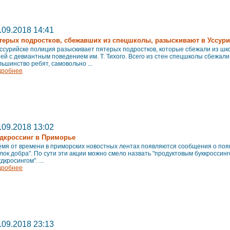
.09.2018 14:41
терых подростков, сбежавших из спецшколы, разыскивают в Уссури
ссурийске полиция разыскивает пятерых подростков, которые сбежали из шк
ей с девиантным поведением им. Т. Тихого. Всего из стен спецшколы сбежали
ьшинство ребят, самовольно ...
дробнее
.09.2018 13:02
дкроссинг в Приморье
емя от времени в приморских новостных лентах появляются сообщения о поя
лок добра". По сути эти акции можно смело назвать "продуктовым буккроссинг
дкросингом". ...
дробнее
.09.2018 23:13