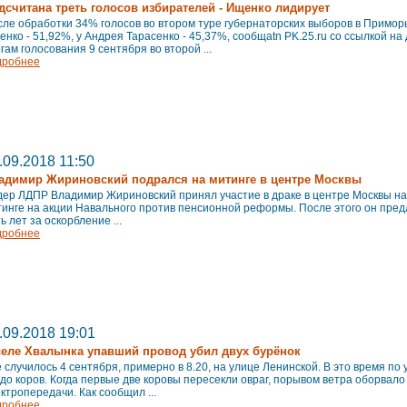
дсчитана треть голосов избирателей - Ищенко лидирует
ле обработки 34% голосов во втором туре губернаторских выборов в Примор
нко - 51,92%, у Андрея Тарасенко - 45,37%, сообщаtn PK.25.ru со ссылкой н
гам голосования 9 сентября во второй ...
дробнее
.09.2018 11:50
адимир Жириновский подрался на митинге в центре Москвы
дер ЛДПР Владимир Жириновский принял участие в драке в центре Москвы н
инге на акции Навального против пенсионной реформы. После этого он пред
ь лет за оскорбление ...
дробнее
.09.2018 19:01
селе Хвалынка упавший провод убил двух бурёнок
 случилось 4 сентября, примерно в 8.20, на улице Ленинской. В это время по
до коров. Когда первые две коровы пересекли овраг, порывом ветра оборвал
ктропередачи. Как сообщил ...
дробнее