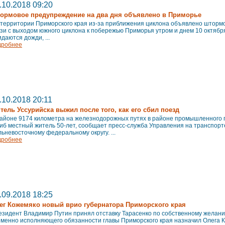
.10.2018 09:20
ормовое предупреждение на два дня объявлено в Приморье
 территории Приморского края из-за приближения циклона объявлено шторм
зи с выходом южного циклона к побережью Приморья утром и днем 10 октября
даются дожди, ...
дробнее
.10.2018 20:11
тель Уссурийска выжил после того, как его сбил поезд
районе 9174 километра на железнодорожных путях в районе промышленного п
иб местный житель 50-лет, сообщает пресс-служба Управления на транспорт
ьневосточному федеральному округу. ...
дробнее
.09.2018 18:25
ег Кожемяко новый врио губернатора Приморского края
зидент Владимир Путин принял отставку Тарасенко по собственному желанию
еменно исполняющего обязанности главы Приморского края назначил Олега К