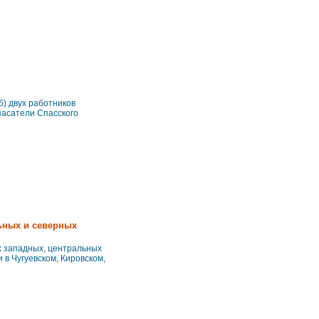
б) двух работников
пасатели Спасского
ьных и северных
х западных, центральных
 в Чугуевском, Кировском,