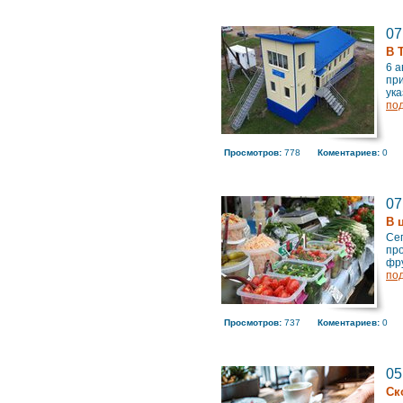
07
В 
6 а
при
ука
по
Просмотров:
778
Коментариев:
0
07
В 
Сег
про
фру
по
Просмотров:
737
Коментариев:
0
05
Ск