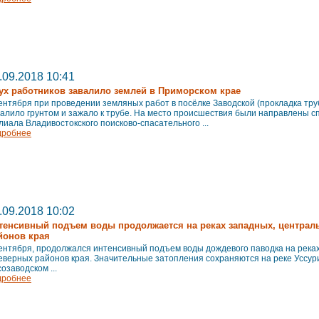
.09.2018 10:41
ух работников завалило землей в Приморском крае
ентября при проведении земляных работ в посёлке Заводской (прокладка тру
алило грунтом и зажало к трубе. На место происшествия были направлены с
иала Владивостокского поисково-спасательного ...
дробнее
.09.2018 10:02
тенсивный подъем воды продолжается на реках западных, централ
йонов края
сентября, продолжался интенсивный подъем воды дождевого паводка на река
еверных районов края. Значительные затопления сохраняются на реке Уссури
озаводском ...
дробнее