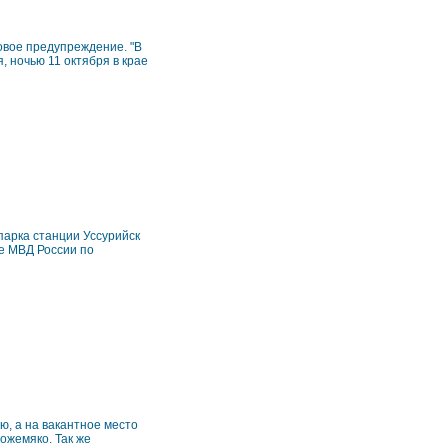
овое предупреждение. "В
, ночью 11 октября в крае
арка станции Уссурийск
е МВД России по
, а на вакантное место
ожемяко. Так же