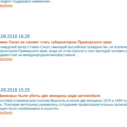
зидент поддержал намерение ...
дробнее
.09.2018 16:28
ивен Сигал не сможет стать губернатором Приморского края
ливудский актер Стивен Сигал, имеющий российское гражданство, не исключ
ернатором Приморского края, когда об этом спросил у него молодой человек н
дивостоке на международном кинофестивале ...
дробнее
.09.2018 15:25
Приморье были убиты две женщины ради автомобиля
ентября в приморском поселке Врангель исчезли две женщины 1976 и 1995 го
чь. Поисками жительниц занимались сотрудники правоохранительных органов
щин было опубликовано в соцсетях. ...
дробнее