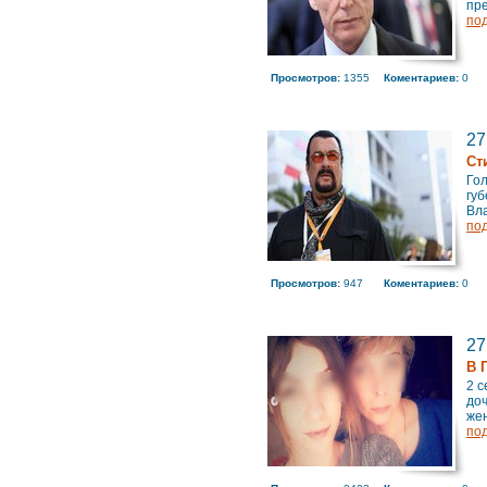
пре
по
Просмотров:
1355
Коментариев:
0
27
Ст
Гол
губ
Вла
по
Просмотров:
947
Коментариев:
0
27
В 
2 с
до
жен
по