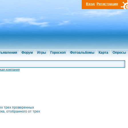
Вход
Регистрация
ъявления
Форум
Игры
Гороскоп
Фотоальбомы
Карта
Опросы
кая компания
ех трех проверенных
ка, отобранного от трех