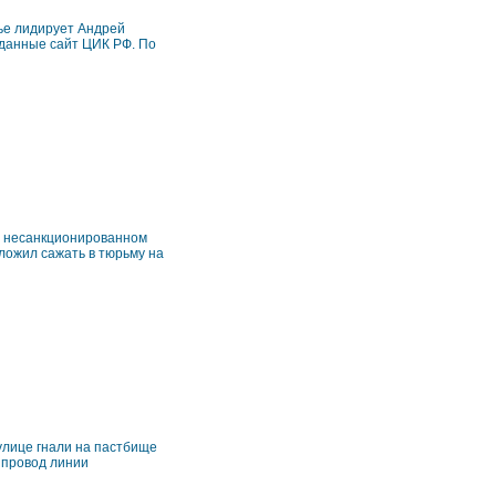
ье лидирует Андрей
а данные сайт ЦИК РФ. По
а несанкционированном
ложил сажать в тюрьму на
 улице гнали на пастбище
о провод линии