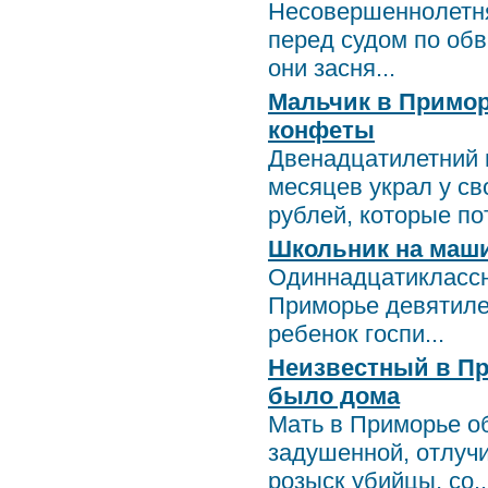
Несовершеннолетня
перед судом по об
они засня...
Мальчик в Примор
конфеты
Двенадцатилетний 
месяцев украл у с
рублей, которые пот
Школьник на маш
Одиннадцатиклассн
Приморье девятиле
ребенок госпи...
Неизвестный в Пр
было дома
Мать в Приморье о
задушенной, отлучи
розыск убийцы, со..