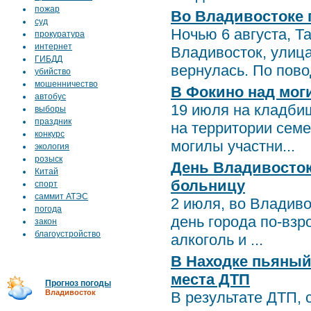
пожар
Во Владивостоке 
суд
Ночью 6 августа, 
прокуратура
интернет
Владивосток, улиц
ГИБДД
вернулась. По повод
убийство
мошенничество
В Фокино над мог
автобус
19 июля на кладби
выборы
праздник
на территории сем
конкурс
могилы участни...
экология
розыск
День Владивосток
Китай
больницу
спорт
саммит АТЭС
2 июля, во Владиво
погода
день города по-взр
закон
благоустройство
алкоголь и ...
В Находке пьяный
места ДТП
Прогноз погоды
Владивосток
В результате ДТП, 