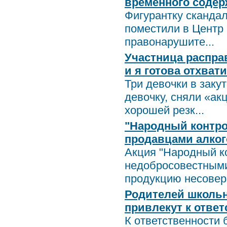
временного содер
Фигурантку сканда
поместили в Центр
правонарушите...
Участница распра
и я готова отхвати
Три девочки в заку
девочку, сняли «ак
хорошей резк...
"Народный контро
продавцами алког
Акция "Народный к
недобросовестными
продукцию несовер.
Родителей школьн
привлекут к отве
К ответственности 