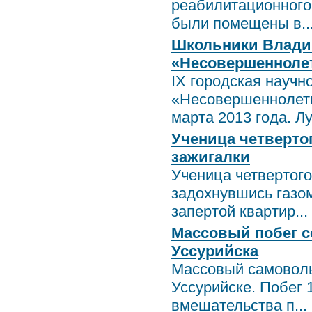
реабилитационного
были помещены в..
Школьники Владив
«Несовершеннолет
IX городская научн
«Несовершеннолетн
марта 2013 года. Л
Ученица четвертог
зажигалки
Ученица четвертого
задохнувшись газо
запертой квартир...
Массовый побег 
Уссурийска
Массовый самоволь
Уссурийске. Побег 
вмешательства п...