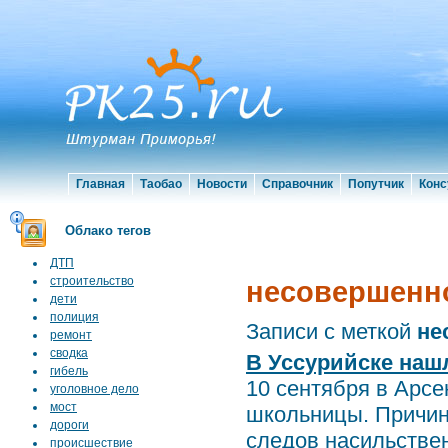
Главная
Таобао
Новости
Справочник
Попутчик
Конс
Облако тегов
ДТП
строительство
несовершенн
дети
полиция
Записи с меткой
не
ремонт
сводка
В Уссурийске наш
гибель
10 сентября в Арсе
уголовное дело
мост
школьницы. Причин
дороги
следов насильствен
происшествие