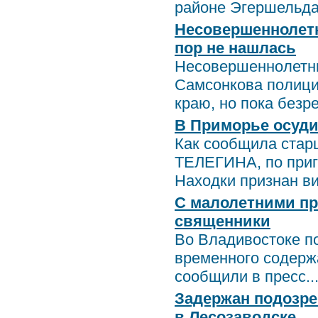
районе Эгершельда 
Несовершеннолетн
пор не нашлась
Несовершеннолетню
Самсонкова полици
краю, но пока безре.
В Приморье осуди
Как сообщила стар
ТЕЛЕГИНА, по приг
Находки признан ви
С малолетними пр
священники
Во Владивостоке п
временного содерж
сообщили в пресс..
Задержан подозре
в Лесозаводске