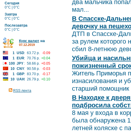
два мальчика попал
Сегодня
0°C | 0°C
мал...
Завтра
В Спасске-Дальн
0°C | 0°C
девочку на пешех
Послезавтра
0°C | 0°C
ДТП в Спасске-Дал
за рулем которого
на
Курс валют
07.12.2019
сбил 8-летнюю дево
1
USD
:
63.72 р.
-0.09
Убийца и насильн
1
EUR
:
70.76 р.
+0.04
100
JPY
:
58.66 р.
+0.05
пожизненный сро
10
CNY
:
90.58 р.
-0.03
Житель Приморья п
1
GBP
:
83.70 р.
-0.17
10
UAH
:
26.79 р.
+0.10
изнасилования и у
старший помощник п
RSS лента
В Находке к двер
подбросила собст
8 мая у входа в ко
была обнаружена 1
летней коляске с пак