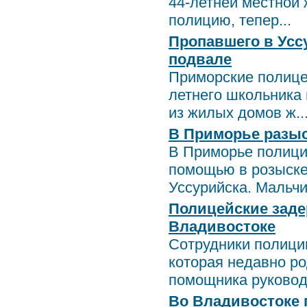
44-летней местной
полицию, тепер...
Пропавшего в Усс
подвале
Приморские полице
летнего школьника 
из жилых домов ж..
В Приморье разыс
В Приморье полици
помощью в розыске
Уссурийска. Мальчик
Полицейские заде
Владивостоке
Сотрудники полиции
которая недавно р
помощника руководи
Во Владивостоке 