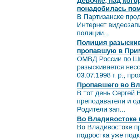
Девочке, над кот
понадобилась по
В Партизанске про
Интернет видеозап
полиции...
Полиция разыски
пропавшую в При
ОМВД России по Шк
разыскивается нес
03.07.1998 г. р., пр
Пропавшего во Вл
В тот день Сергей 
преподаватели и од
Родители зап...
Во Владивостоке 
Во Владивостоке пр
подростка уже под