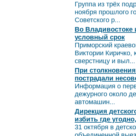
Группа из трёх под
ноября прошлого го
Советского р...
Во Владивостоке
условный срок
Приморский краево
Виктории Киричко, 
сверстницу и выл...
При столкновения
пострадали несо
Информация о перв
дежурного около де
автомашин...
Дирекция детского
избить где угодно
31 октября в детс
объединенной выез