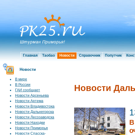
Главная
Таобао
Новости
Справочник
Попутчик
Конс
Новости
В мире
В России
Новости Даль
ГАИ сообщает
Новости Арсеньева
Новости Артема
Новости Владивостока
1
Новости Дальнегорска
Новости Лесозаводска
В
Новости Находки
Новости Приморья
о
Новости Спасска-