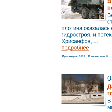
В
н
В
с
плотина оказалась 
гидростроя, и поте
Хрисанфов, ...
подробнее
Просмотров:
1003
Коментариев:
0
0
Д
г
В
м