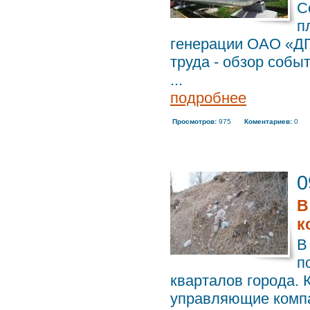
С
п
генерации ОАО «ДГ
труда - обзор собы
...
подробнее
Просмотров:
975
Коментариев:
0
0
В
к
В
п
кварталов города. 
управляющие компа