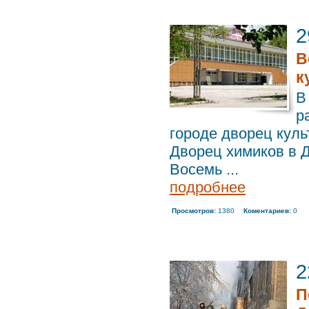
2
В
к
В
р
городе дворец куль
Дворец химиков в Д
Восемь ...
подробнее
Просмотров:
1380
Коментариев:
0
2
П