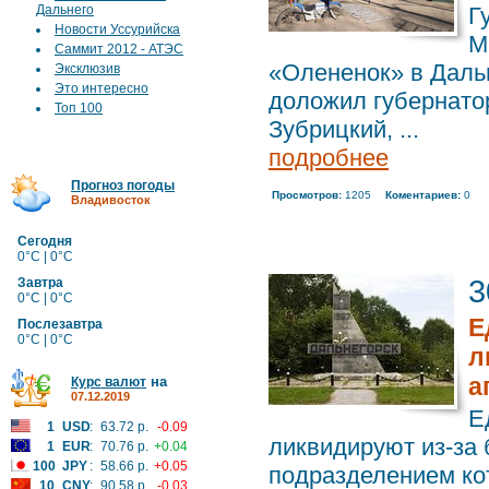
Дальнего
Г
Новости Уссурийска
М
Саммит 2012 - АТЭС
«Олененок» в Дальн
Эксклюзив
Это интересно
доложил губернато
Топ 100
Зубрицкий, ...
подробнее
Прогноз погоды
Просмотров:
1205
Коментариев:
0
Владивосток
Сегодня
0°C | 0°C
3
Завтра
0°C | 0°C
Е
Послезавтра
0°C | 0°C
л
а
на
Курс валют
07.12.2019
Е
1
USD
:
63.72 р.
-0.09
ликвидируют из-за 
1
EUR
:
70.76 р.
+0.04
100
JPY
:
58.66 р.
+0.05
подразделением кот
10
CNY
:
90.58 р.
-0.03