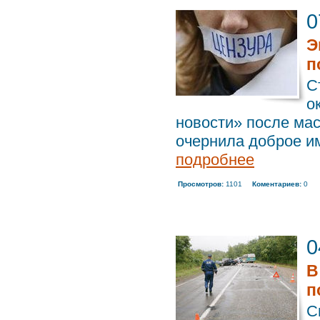
0
Э
п
С
о
новости» после мас
очернила доброе им
подробнее
Просмотров:
1101
Коментариев:
0
0
В
п
С