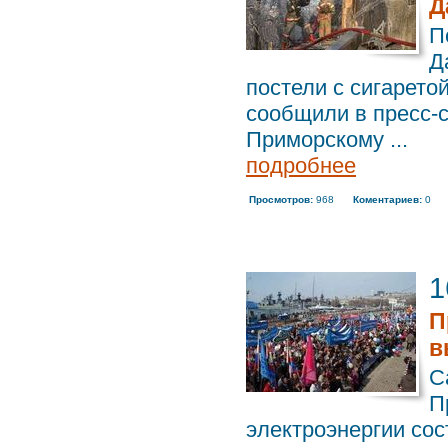
Д
П
Д
постели с сигарето
сообщили в пресс-
Приморскому ...
подробнее
Просмотров:
968
Коментариев:
0
1
П
в
С
П
электроэнергии сос