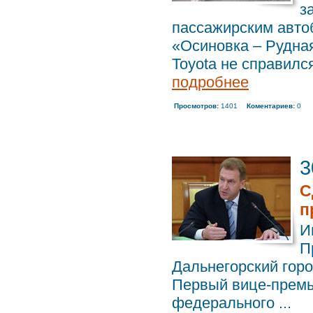
з
пассажирским авто
«Осиновка – Рудная
Toyota не справился 
подробнее
Просмотров:
1401
Коментариев:
0
3
С
п
И
П
Дальнегорский город
Первый вице-премь
федерального ...