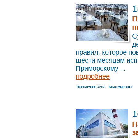
1
П
п
С
д
правил, которое по
шести месяцам исп
Приморскому ...
подробнее
Просмотров:
1059
Коментариев:
0
1
Н
з