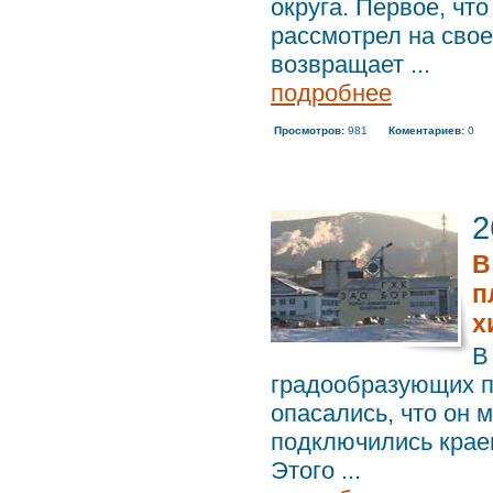
округа. Первое, чт
рассмотрел на свое
возвращает ...
подробнее
Просмотров:
981
Коментариев:
0
2
В
п
х
В
градообразующих п
опасались, что он 
подключились крае
Этого ...