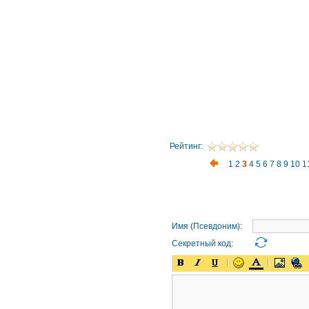
Рейтинг:
1
2
3
4
5
6
7
8
9
10
1
Имя (Псевдоним):
Секретный код: