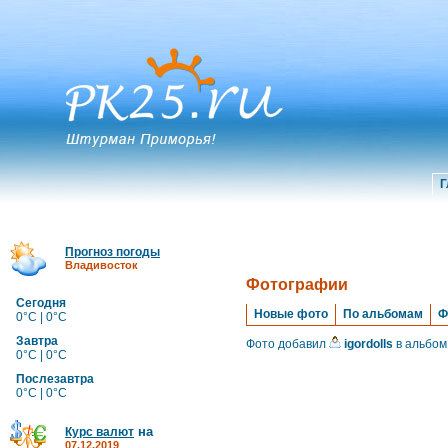
Г
Прогноз погоды
Владивосток
Фотографии
Сегодня
Новые фото
По альбомам
Ф
0°C | 0°C
Завтра
Фото добавил
igordolls
в альбом
0°C | 0°C
Послезавтра
0°C | 0°C
на
Курс валют
07.12.2019