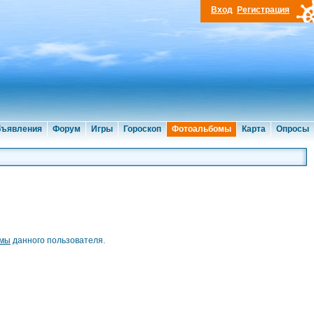
Вход
Регистрация
ъявления
Форум
Игры
Гороскоп
Фотоальбомы
Карта
Опросы
омы
данного пользователя.