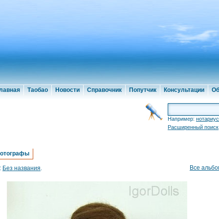
лавная
Таобао
Новости
Справочник
Попутчик
Консультации
Об
Например:
нотариус
Расширенный поиск
отографы
Все альб
:
Без названия
.