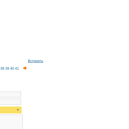
Встроить
38
39
40
41