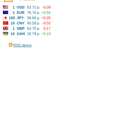
1
USD
:
63.72 р.
-0.09
1
EUR
:
70.76 р.
+0.04
100
JPY
:
58.66 р.
+0.05
10
CNY
:
90.58 р.
-0.03
1
GBP
:
83.70 р.
-0.17
10
UAH
:
26.79 р.
+0.10
RSS лента