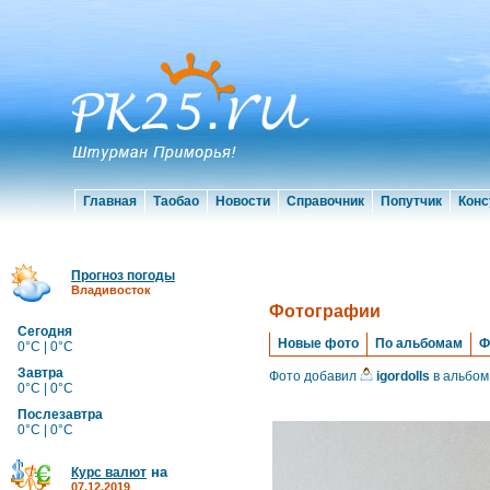
Главная
Таобао
Новости
Справочник
Попутчик
Конс
Прогноз погоды
Владивосток
Фотографии
Сегодня
Новые фото
По альбомам
Ф
0°C | 0°C
Завтра
Фото добавил
igordolls
в альбом
0°C | 0°C
Послезавтра
0°C | 0°C
на
Курс валют
07.12.2019