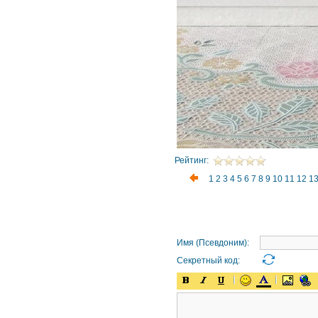
Рейтинг:
1
2
3
4
5
6
7
8
9
10
11
12
1
Имя (Псевдоним):
Секретный код: