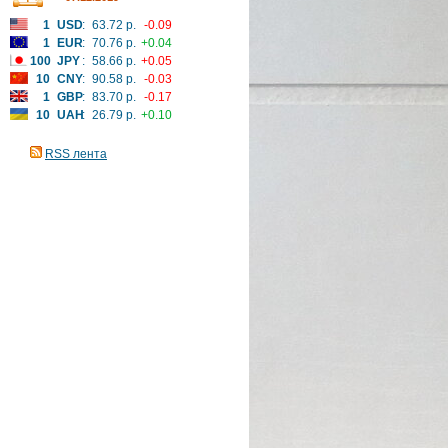
1
USD
:
63.72 р.
-0.09
1
EUR
:
70.76 р.
+0.04
100
JPY
:
58.66 р.
+0.05
10
CNY
:
90.58 р.
-0.03
1
GBP
:
83.70 р.
-0.17
10
UAH
:
26.79 р.
+0.10
RSS лента