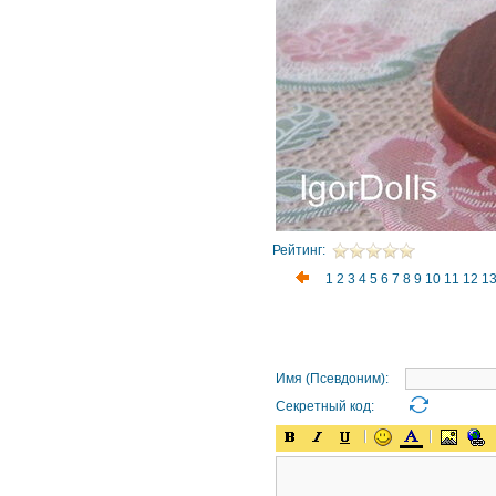
Рейтинг:
1
2
3
4
5
6
7
8
9
10
11
12
1
Имя (Псевдоним):
Секретный код: