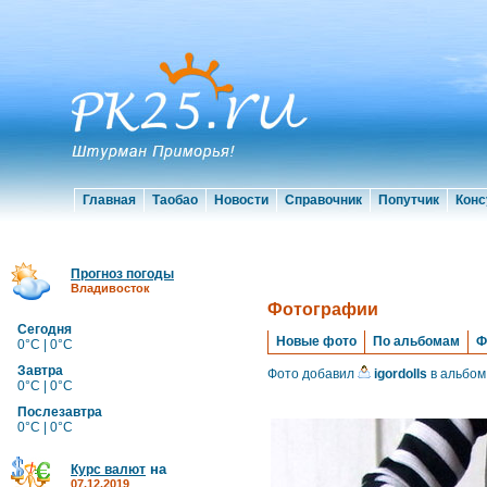
Главная
Таобао
Новости
Справочник
Попутчик
Конс
Прогноз погоды
Владивосток
Фотографии
Сегодня
Новые фото
По альбомам
Ф
0°C | 0°C
Завтра
Фото добавил
igordolls
в альбом
0°C | 0°C
Послезавтра
0°C | 0°C
на
Курс валют
07.12.2019