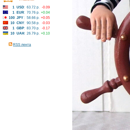
1
USD
:
63.72 р.
-0.09
1
EUR
:
70.76 р.
+0.04
100
JPY
:
58.66 р.
+0.05
10
CNY
:
90.58 р.
-0.03
1
GBP
:
83.70 р.
-0.17
10
UAH
:
26.79 р.
+0.10
RSS лента