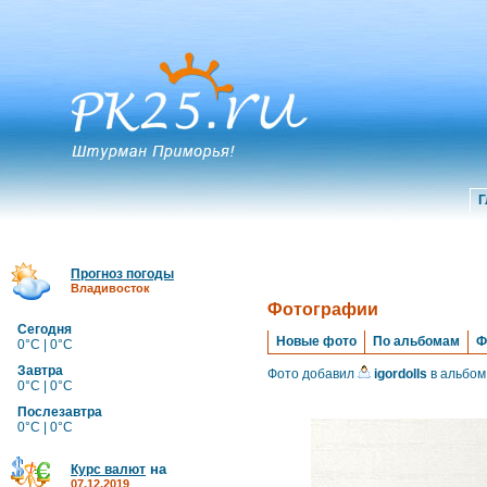
Г
Прогноз погоды
Владивосток
Фотографии
Сегодня
Новые фото
По альбомам
Ф
0°C | 0°C
Завтра
Фото добавил
igordolls
в альбом
0°C | 0°C
Послезавтра
0°C | 0°C
на
Курс валют
07.12.2019