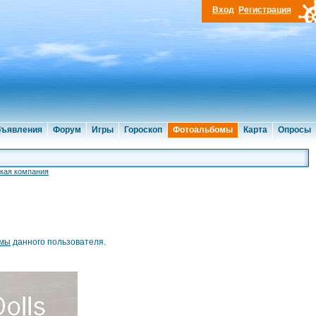
Вход
Регистрация
ъявления
Форум
Игры
Гороскоп
Фотоальбомы
Карта
Опросы
кая компания
омы
данного пользователя.