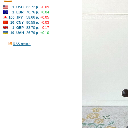
1
USD
:
63.72 р.
-0.09
1
EUR
:
70.76 р.
+0.04
100
JPY
:
58.66 р.
+0.05
10
CNY
:
90.58 р.
-0.03
1
GBP
:
83.70 р.
-0.17
10
UAH
:
26.79 р.
+0.10
RSS лента