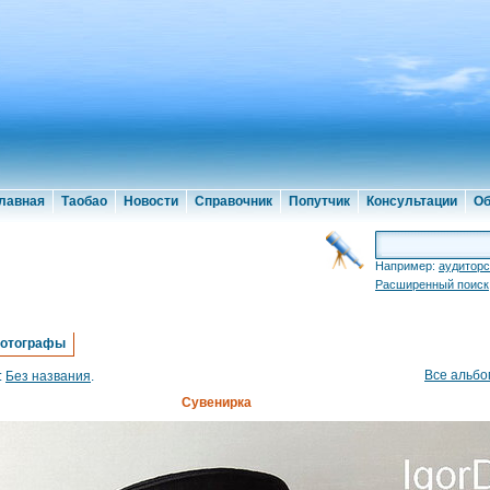
лавная
Таобао
Новости
Справочник
Попутчик
Консультации
Об
Например:
аудиторс
Расширенный поиск
отографы
Все альб
:
Без названия
.
Сувенирка