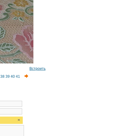
Встроить
38
39
40
41