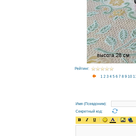
Рейтинг:
1
2
3
4
5
6
7
8
9
10
1
Имя (Псевдоним):
Секретный код: