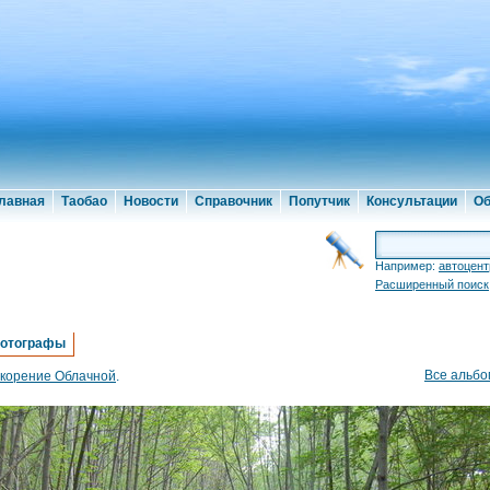
лавная
Таобао
Новости
Справочник
Попутчик
Консультации
Об
Например:
автоцент
Расширенный поиск
отографы
Все альб
корение Облачной
.