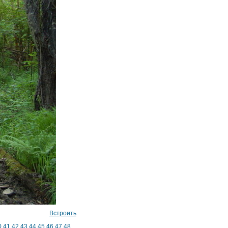
Встроить
0
41
42
43
44
45
46
47
48