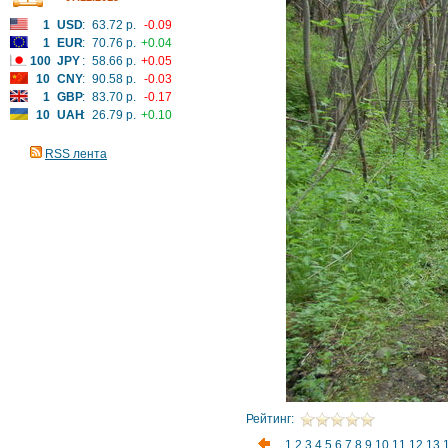
1
USD
:
63.72 р.
-0.09
1
EUR
:
70.76 р.
+0.04
100
JPY
:
58.66 р.
+0.05
10
CNY
:
90.58 р.
-0.03
1
GBP
:
83.70 р.
-0.17
10
UAH
:
26.79 р.
+0.10
RSS лента
Рейтинг:
1
2
3
4
5
6
7
8
9
10
11
12
13