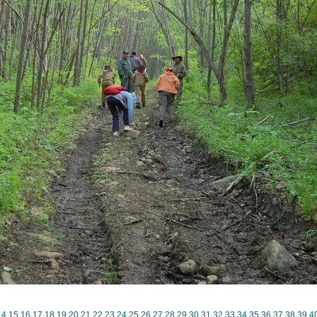
14
15
16
17
18
19
20
21
22
23
24
25
26
27
28
29
30
31
32
33
34
35
36
37
38
39
4