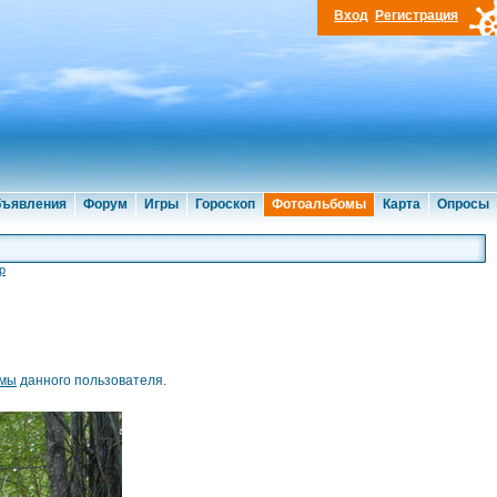
Вход
Регистрация
ъявления
Форум
Игры
Гороскоп
Фотоальбомы
Карта
Опросы
р
омы
данного пользователя.