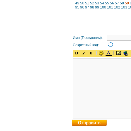
49
50
51
52
53
54
55
56
57
58
59
95
96
97
98
99
100
101
102
103
1
Имя (Псевдоним):
Секретный код: