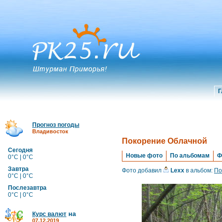
Г
Прогноз погоды
Владивосток
Покорение Облачной
Сегодня
Новые фото
По альбомам
Ф
0°C | 0°C
Завтра
Фото добавил
Lexx
в альбом:
По
0°C | 0°C
Послезавтра
0°C | 0°C
на
Курс валют
07.12.2019