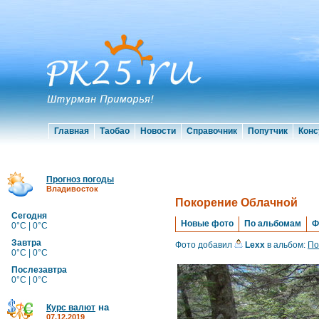
Главная
Таобао
Новости
Справочник
Попутчик
Конс
Прогноз погоды
Владивосток
Покорение Облачной
Сегодня
Новые фото
По альбомам
Ф
0°C | 0°C
Завтра
Фото добавил
Lexx
в альбом:
По
0°C | 0°C
Послезавтра
0°C | 0°C
на
Курс валют
07.12.2019