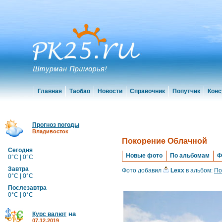
Главная
Таобао
Новости
Справочник
Попутчик
Конс
Прогноз погоды
Владивосток
Покорение Облачной
Сегодня
Новые фото
По альбомам
Ф
0°C | 0°C
Завтра
Фото добавил
Lexx
в альбом:
По
0°C | 0°C
Послезавтра
0°C | 0°C
на
Курс валют
07.12.2019