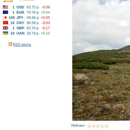
1
USD
:
63.72 р.
-0.09
1
EUR
:
70.76 р.
+0.04
100
JPY
:
58.66 р.
+0.05
10
CNY
:
90.58 р.
-0.03
1
GBP
:
83.70 р.
-0.17
10
UAH
:
26.79 р.
+0.10
RSS лента
Рейтинг: