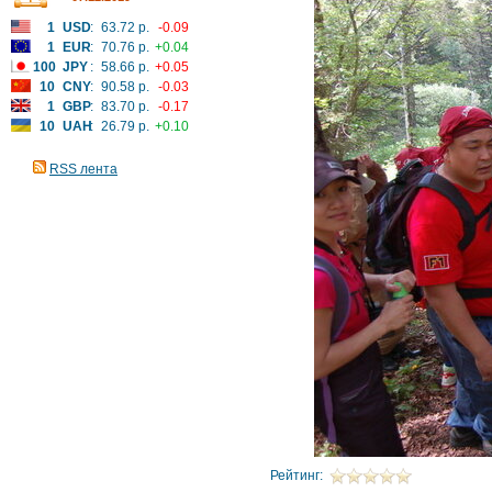
1
USD
:
63.72 р.
-0.09
1
EUR
:
70.76 р.
+0.04
100
JPY
:
58.66 р.
+0.05
10
CNY
:
90.58 р.
-0.03
1
GBP
:
83.70 р.
-0.17
10
UAH
:
26.79 р.
+0.10
RSS лента
Рейтинг: