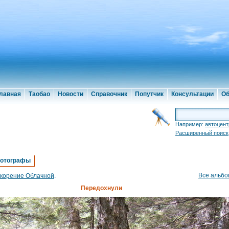
лавная
Таобао
Новости
Справочник
Попутчик
Консультации
Об
Например:
автоцент
Расширенный поиск
отографы
Все альб
корение Облачной
.
Передохнули