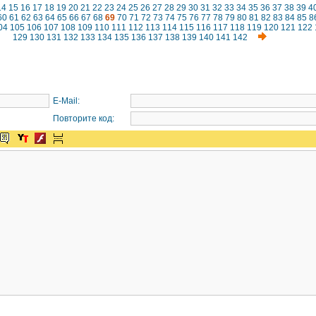
14
15
16
17
18
19
20
21
22
23
24
25
26
27
28
29
30
31
32
33
34
35
36
37
38
39
4
60
61
62
63
64
65
66
67
68
69
70
71
72
73
74
75
76
77
78
79
80
81
82
83
84
85
8
04
105
106
107
108
109
110
111
112
113
114
115
116
117
118
119
120
121
122
129
130
131
132
133
134
135
136
137
138
139
140
141
142
E-Mail:
Повторите код: