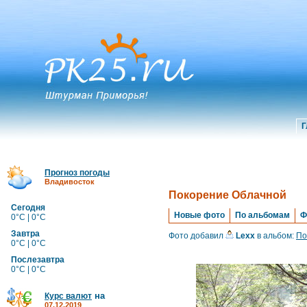
Г
Прогноз погоды
Владивосток
Покорение Облачной
Сегодня
Новые фото
По альбомам
Ф
0°C | 0°C
Завтра
Фото добавил
Lexx
в альбом:
По
0°C | 0°C
Послезавтра
0°C | 0°C
на
Курс валют
07.12.2019