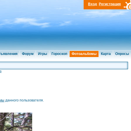
Вход
Регистрация
ъявления
Форум
Игры
Гороскоп
Фотоальбомы
Карта
Опросы
р
омы
данного пользователя.